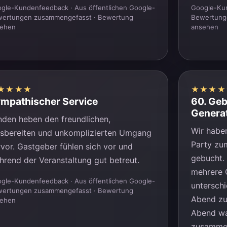
gle-Kundenfeedback · Aus öffentlichen Google-
Google-Kun
ertungen zusammengefasst ·
Bewertung
Bewertung
sehen
ansehen
★★★★
★★★★
mpathischer Service
60. Geb
Genera
nden heben den freundlichen,
Wir haben
lfsbereiten und unkomplizierten Umgang
Party zu
rvor. Gastgeber fühlen sich vor und
gebucht.
hrend der Veranstaltung gut betreut.
mehrere 
gle-Kundenfeedback · Aus öffentlichen Google-
untersch
ertungen zusammengefasst ·
Bewertung
Abend zu
sehen
Abend wa
zusammen