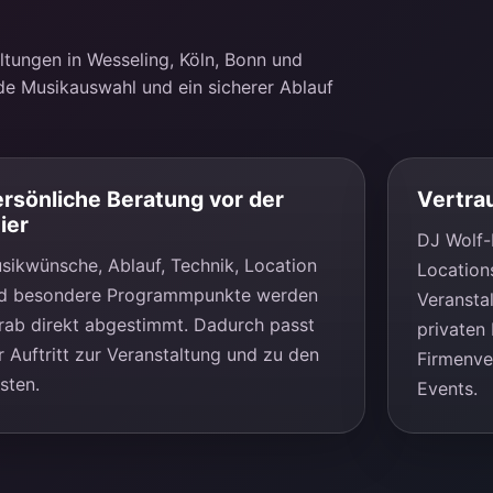
ltungen in Wesseling, Köln, Bonn und
de Musikauswahl und ein sicherer Ablauf
rsönliche Beratung vor der
Vertra
ier
DJ Wolf-D
sikwünsche, Ablauf, Technik, Location
Location
d besondere Programmpunkte werden
Veransta
rab direkt abgestimmt. Dadurch passt
privaten 
r Auftritt zur Veranstaltung und zu den
Firmenve
sten.
Events.