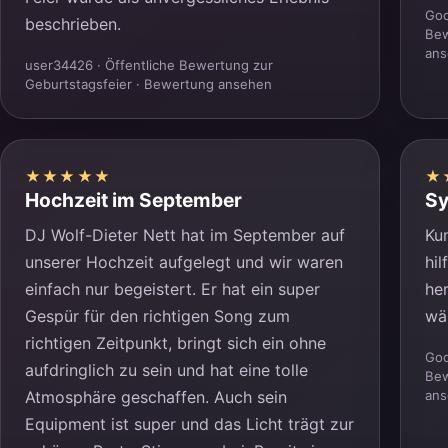
Goo
beschrieben.
Bew
an
user34426 · Öffentliche Bewertung zur
Geburtstagsfeier ·
Bewertung ansehen
★★★★★
★
Hochzeit im September
Sy
DJ Wolf-Dieter Nett hat im September auf
Ku
unserer Hochzeit aufgelegt und wir waren
hi
einfach nur begeistert. Er hat ein super
he
Gespür für den richtigen Song zum
wä
richtigen Zeitpunkt, bringt sich ein ohne
Goo
aufdringlich zu sein und hat eine tolle
Bew
Atmosphäre geschaffen. Auch sein
an
Equipment ist super und das Licht trägt zur