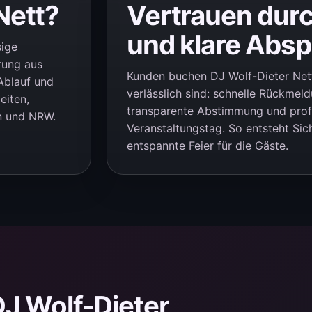
Nett?
Vertrauen dur
und klare Abs
sige
rung aus
Kunden buchen DJ Wolf-Dieter Nett,
Ablauf und
verlässlich sind: schnelle Rückmel
eiten,
transparente Abstimmung und pro
nn und NRW.
Veranstaltungstag. So entsteht Sic
entspannte Feier für die Gäste.
J Wolf-Dieter