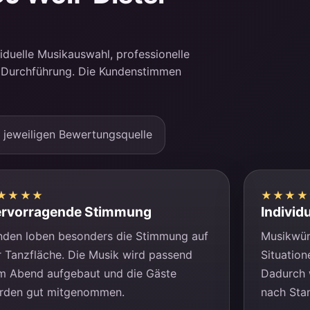
duelle Musikauswahl, professionelle
e Durchführung. Die Kundenstimmen
r jeweiligen Bewertungsquelle
★★★★
★★★★
rvorragende Stimmung
Individ
nden loben besonders die Stimmung auf
Musikwün
r Tanzfläche. Die Musik wird passend
Situation
m Abend aufgebaut und die Gäste
Dadurch w
rden gut mitgenommen.
nach Sta